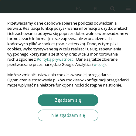
EN
PL
Przetwarzamy dane osobowe zbierane podczas odwiedzania
Wydawnictwo
serwisu. Realizacja funkcji pozyskiwania informacji o użytkownikach
i ich zachowaniu odbywa się poprzez dobrowolnie wprowadzone w
AWSGE
formularzach informacje oraz zapisywanie w urządzeniach
końcowych plików cookies (tzw. ciasteczka). Dane, w tym pliki
cookies, wykorzystywane są w celu realizacji usług, zapewnienia
Akademia Nauk Stosowanych
wygodnego korzystania ze strony oraz w celu monitorowania
WSGE
ruchu zgodnie z
Polityką prywatności
. Dane są także zbierane i
przetwarzane przez narzędzie Google Analytics (
więcej
).
im. Alcide De Gasperi
Możesz zmienić ustawienia cookies w swojej przeglądarce.
Ograniczenie stosowania plików cookies w konfiguracji przeglądarki
może wpłynąć na niektóre funkcjonalności dostępne na stronie.
Autor
Ewa Pudłowska
Zgadzam się
Nie zgadzam się
ROZDZIAŁ KSIĄŻKI
Zoom fatigue wśród nastolatków
Ewa Pudłowska