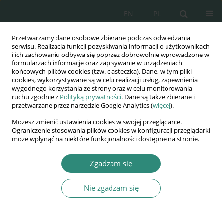
EN
PL
Przetwarzamy dane osobowe zbierane podczas odwiedzania
Wydawnictwo
serwisu. Realizacja funkcji pozyskiwania informacji o użytkownikach
i ich zachowaniu odbywa się poprzez dobrowolnie wprowadzone w
AWSGE
formularzach informacje oraz zapisywanie w urządzeniach
końcowych plików cookies (tzw. ciasteczka). Dane, w tym pliki
cookies, wykorzystywane są w celu realizacji usług, zapewnienia
Akademia Nauk Stosowanych
wygodnego korzystania ze strony oraz w celu monitorowania
WSGE
ruchu zgodnie z
Polityką prywatności
. Dane są także zbierane i
przetwarzane przez narzędzie Google Analytics (
więcej
).
im. Alcide De Gasperi
Możesz zmienić ustawienia cookies w swojej przeglądarce.
Ograniczenie stosowania plików cookies w konfiguracji przeglądarki
może wpłynąć na niektóre funkcjonalności dostępne na stronie.
Autor
Izabela Grabowska-
Zgadzam się
Lepczak
Nie zgadzam się
ROZDZIAŁ KSIĄŻKI
ANALIZA SYSTEMU EDUKACJI DLA