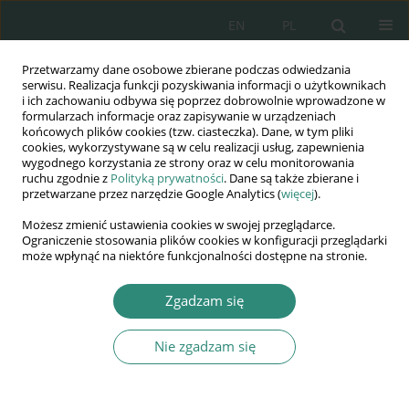
EN
PL
Przetwarzamy dane osobowe zbierane podczas odwiedzania
Wydawnictwo
serwisu. Realizacja funkcji pozyskiwania informacji o użytkownikach
i ich zachowaniu odbywa się poprzez dobrowolnie wprowadzone w
AWSGE
formularzach informacje oraz zapisywanie w urządzeniach
końcowych plików cookies (tzw. ciasteczka). Dane, w tym pliki
cookies, wykorzystywane są w celu realizacji usług, zapewnienia
Akademia Nauk Stosowanych
wygodnego korzystania ze strony oraz w celu monitorowania
WSGE
ruchu zgodnie z
Polityką prywatności
. Dane są także zbierane i
przetwarzane przez narzędzie Google Analytics (
więcej
).
im. Alcide De Gasperi
Możesz zmienić ustawienia cookies w swojej przeglądarce.
Ograniczenie stosowania plików cookies w konfiguracji przeglądarki
może wpłynąć na niektóre funkcjonalności dostępne na stronie.
Autor
Jaroslav Ušiak
Zgadzam się
Nie zgadzam się
ROZDZIAŁ KSIĄŻKI
Strategy in Visegrad Group’s Countries
Jaroslav Ušiak