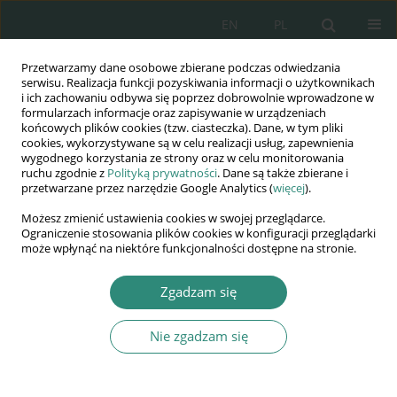
EN
PL
Przetwarzamy dane osobowe zbierane podczas odwiedzania
Wydawnictwo
serwisu. Realizacja funkcji pozyskiwania informacji o użytkownikach
i ich zachowaniu odbywa się poprzez dobrowolnie wprowadzone w
AWSGE
formularzach informacje oraz zapisywanie w urządzeniach
końcowych plików cookies (tzw. ciasteczka). Dane, w tym pliki
cookies, wykorzystywane są w celu realizacji usług, zapewnienia
Akademia Nauk Stosowanych
wygodnego korzystania ze strony oraz w celu monitorowania
WSGE
ruchu zgodnie z
Polityką prywatności
. Dane są także zbierane i
przetwarzane przez narzędzie Google Analytics (
więcej
).
im. Alcide De Gasperi
Możesz zmienić ustawienia cookies w swojej przeglądarce.
Ograniczenie stosowania plików cookies w konfiguracji przeglądarki
może wpłynąć na niektóre funkcjonalności dostępne na stronie.
Autor
Małgorzata Szwejkowska
Zgadzam się
ROZDZIAŁ KSIĄŻKI
Nie zgadzam się
Wymogi związane z zapewnieniem
bezpieczeństwa osadzonych umieszczonych w
zamkniętych zakładach karnych – wybrane