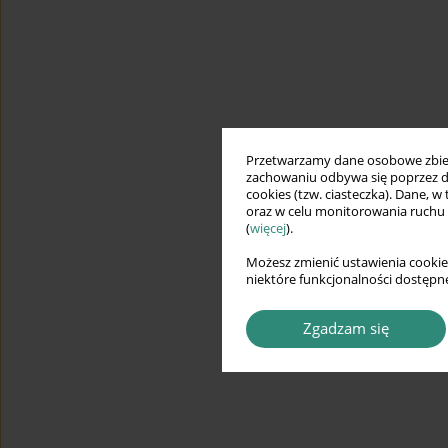
Przetwarzamy dane osobowe zbiera
zachowaniu odbywa się poprzez d
cookies (tzw. ciasteczka). Dane, w
oraz w celu monitorowania ruchu
(
więcej
).
Możesz zmienić ustawienia cookie
niektóre funkcjonalności dostępne
Zgadzam się