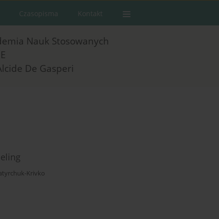
Czasopisma
Kontakt
demia Nauk Stosowanych
E
Alcide De Gasperi
eling
atyrchuk-Krivko