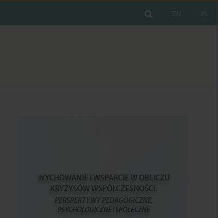
EN
PL