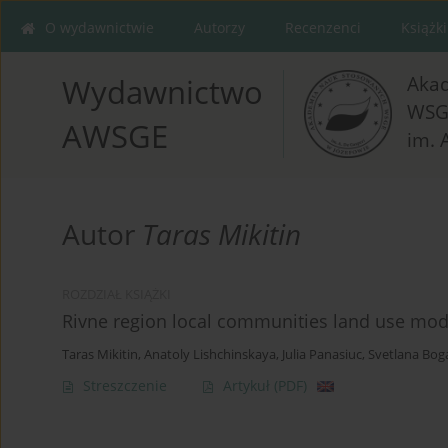
O wydawnictwie
Autorzy
Recenzenci
Książki
Aka
Wydawnictwo
WSG
AWSGE
im. 
Autor
Taras Mikitin
ROZDZIAŁ KSIĄŻKI
Rivne region local communities land use mod
Taras Mikitin
,
Anatoly Lishchinskaya
,
Julia Panasiuc
,
Svetlana Bog
Streszczenie
Artykuł
(PDF)