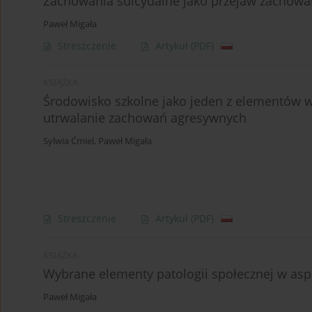
Zachowania suicydalne jako przejaw zachowa
Paweł Migała
Streszczenie
Artykuł
(PDF)
KSIĄŻKA
Środowisko szkolne jako jeden z elementów 
utrwalanie zachowań agresywnych
Sylwia Ćmiel
,
Paweł Migała
Streszczenie
Artykuł
(PDF)
KSIĄŻKA
Wybrane elementy patologii społecznej w as
Paweł Migała