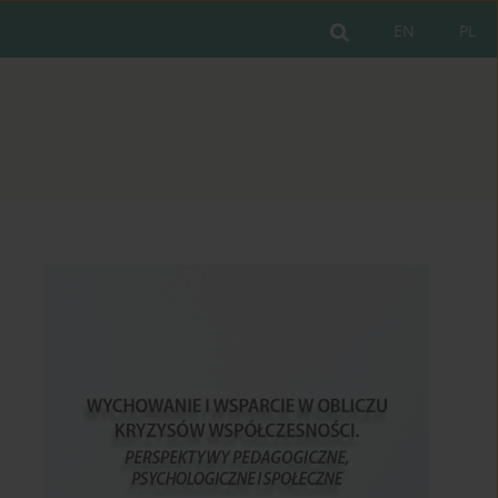
EN
PL