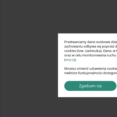
Przetwarzamy dane osobowe zbiera
zachowaniu odbywa się poprzez d
cookies (tzw. ciasteczka). Dane, w
oraz w celu monitorowania ruchu
(
więcej
).
Możesz zmienić ustawienia cookie
niektóre funkcjonalności dostępne
Zgadzam się