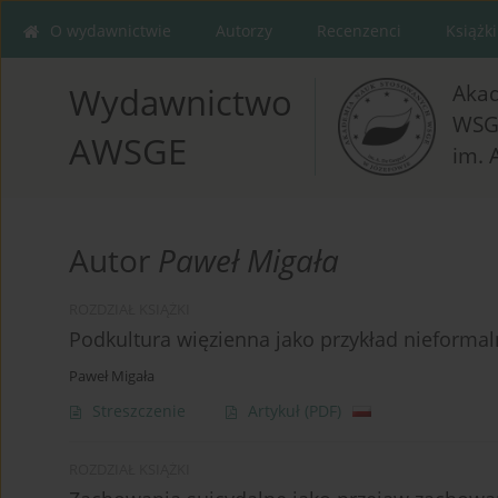
O wydawnictwie
Autorzy
Recenzenci
Książki
Aka
Wydawnictwo
WSG
AWSGE
im. 
Autor
Paweł Migała
ROZDZIAŁ KSIĄŻKI
Podkultura więzienna jako przykład nieformal
Paweł Migała
Streszczenie
Artykuł
(PDF)
ROZDZIAŁ KSIĄŻKI