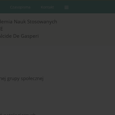
Czasopisma
Kontakt
demia Nauk Stosowanych
E
Alcide De Gasperi
nej grupy społecznej