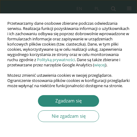
EN
PL
Przetwarzamy dane osobowe zbierane podczas odwiedzania
Wydawnictwo
serwisu. Realizacja funkcji pozyskiwania informacji o użytkownikach
i ich zachowaniu odbywa się poprzez dobrowolnie wprowadzone w
AWSGE
formularzach informacje oraz zapisywanie w urządzeniach
końcowych plików cookies (tzw. ciasteczka). Dane, w tym pliki
cookies, wykorzystywane są w celu realizacji usług, zapewnienia
Akademia Nauk Stosowanych
wygodnego korzystania ze strony oraz w celu monitorowania
WSGE
ruchu zgodnie z
Polityką prywatności
. Dane są także zbierane i
przetwarzane przez narzędzie Google Analytics (
więcej
).
im. Alcide De Gasperi
Możesz zmienić ustawienia cookies w swojej przeglądarce.
Ograniczenie stosowania plików cookies w konfiguracji przeglądarki
może wpłynąć na niektóre funkcjonalności dostępne na stronie.
Autor
Monika Porwisz
Zgadzam się
ROZDZIAŁ KSIĄŻKI
Nie zgadzam się
Bezpieczeństwo stron w procesie karnym w
świetle projektowanych zmian kodyfikacyjnych
Monika Porwisz