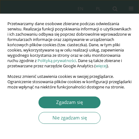
EN
PL
Przetwarzamy dane osobowe zbierane podczas odwiedzania
Wydawnictwo
serwisu. Realizacja funkcji pozyskiwania informacji o użytkownikach
i ich zachowaniu odbywa się poprzez dobrowolnie wprowadzone w
AWSGE
formularzach informacje oraz zapisywanie w urządzeniach
końcowych plików cookies (tzw. ciasteczka). Dane, w tym pliki
cookies, wykorzystywane są w celu realizacji usług, zapewnienia
Akademia Nauk Stosowanych
wygodnego korzystania ze strony oraz w celu monitorowania
WSGE
ruchu zgodnie z
Polityką prywatności
. Dane są także zbierane i
przetwarzane przez narzędzie Google Analytics (
więcej
).
im. Alcide De Gasperi
Możesz zmienić ustawienia cookies w swojej przeglądarce.
Ograniczenie stosowania plików cookies w konfiguracji przeglądarki
może wpłynąć na niektóre funkcjonalności dostępne na stronie.
Autor
Jerzy Zieliński
Zgadzam się
Nie zgadzam się
ROZDZIAŁ KSIĄŻKI
Inteligentne sieci rozdzielcze i energetyka
odnawialna