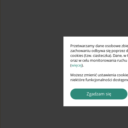
Przetwarzamy dane osobowe zbiera
zachowaniu odbywa się poprzez d
cookies (tzw. ciasteczka). Dane, w
oraz w celu monitorowania ruchu
(
więcej
).
Możesz zmienić ustawienia cookie
niektóre funkcjonalności dostępne
Zgadzam się