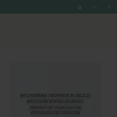
EN
PL