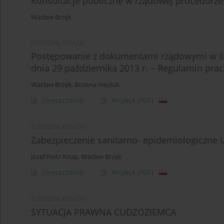
Konsultacje publiczne w rządowej procedurze 
Wacław Brzęk
ROZDZIAŁ KSIĄŻKI
Postępowanie z dokumentami rządowymi w św
dnia 29 października 2013 r. – Regulamin pra
Wacław Brzęk
,
Bożena Hejduk
Streszczenie
Artykuł
(PDF)
ROZDZIAŁ KSIĄŻKI
Zabezpieczenie sanitarno- epidemiologiczne
Józef Piotr Knap
,
Wacław Brzęk
Streszczenie
Artykuł
(PDF)
ROZDZIAŁ KSIĄŻKI
SYTUACJA PRAWNA CUDZOZIEMCA