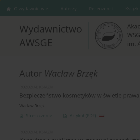
O wydawnictwie
Autorzy
Recenzenci
Książki
Aka
Wydawnictwo
WSG
AWSGE
im. 
Autor
Wacław Brzęk
ROZDZIAŁ KSIĄŻKI
Bezpieczeństwo kosmetyków w świetle prawa 
Wacław Brzęk
Streszczenie
Artykuł
(PDF)
ROZDZIAŁ KSIĄŻKI