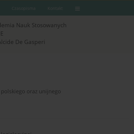
Czasopisma
Kontakt
demia Nauk Stosowanych
E
Alcide De Gasperi
polskiego oraz unijnego