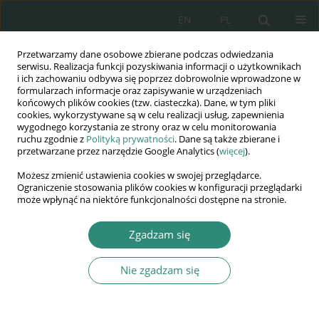
EN
PL
Przetwarzamy dane osobowe zbierane podczas odwiedzania
Wydawnictwo
serwisu. Realizacja funkcji pozyskiwania informacji o użytkownikach
i ich zachowaniu odbywa się poprzez dobrowolnie wprowadzone w
AWSGE
formularzach informacje oraz zapisywanie w urządzeniach
końcowych plików cookies (tzw. ciasteczka). Dane, w tym pliki
cookies, wykorzystywane są w celu realizacji usług, zapewnienia
Akademia Nauk Stosowanych
wygodnego korzystania ze strony oraz w celu monitorowania
WSGE
ruchu zgodnie z
Polityką prywatności
. Dane są także zbierane i
przetwarzane przez narzędzie Google Analytics (
więcej
).
im. Alcide De Gasperi
Możesz zmienić ustawienia cookies w swojej przeglądarce.
Ograniczenie stosowania plików cookies w konfiguracji przeglądarki
może wpłynąć na niektóre funkcjonalności dostępne na stronie.
Autor
Marta Kowalczyk-Ludzia
Zgadzam się
ROZDZIAŁ KSIĄŻKI
Nie zgadzam się
Realizacja programu "Community policing" na
rzecz poprawy poczucia bezpieczeństwa
obywateli - problem teoretyczny czy praktyczny?