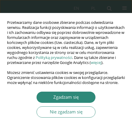
EN
PL
Przetwarzamy dane osobowe zbierane podczas odwiedzania
Wydawnictwo
serwisu. Realizacja funkcji pozyskiwania informacji o użytkownikach
i ich zachowaniu odbywa się poprzez dobrowolnie wprowadzone w
AWSGE
formularzach informacje oraz zapisywanie w urządzeniach
końcowych plików cookies (tzw. ciasteczka). Dane, w tym pliki
cookies, wykorzystywane są w celu realizacji usług, zapewnienia
Akademia Nauk Stosowanych
wygodnego korzystania ze strony oraz w celu monitorowania
WSGE
ruchu zgodnie z
Polityką prywatności
. Dane są także zbierane i
przetwarzane przez narzędzie Google Analytics (
więcej
).
im. Alcide De Gasperi
Możesz zmienić ustawienia cookies w swojej przeglądarce.
Ograniczenie stosowania plików cookies w konfiguracji przeglądarki
może wpłynąć na niektóre funkcjonalności dostępne na stronie.
Autor
Rafał Połeć
Zgadzam się
ROZDZIAŁ KSIĄŻKI
Nie zgadzam się
Kilka uwag na marginesie klauzuli niepodlegania
karze z art. 229. § 6. Kodeksu karnego
Rafał Połeć