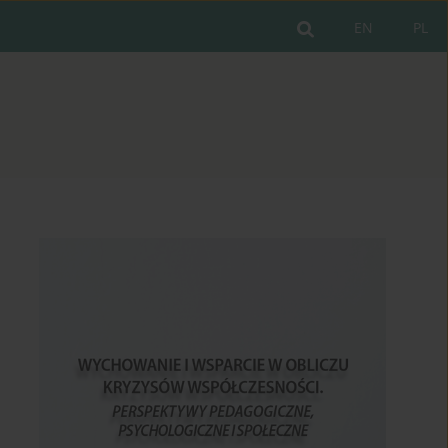
EN
PL