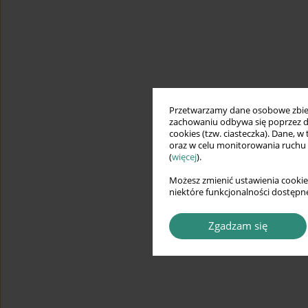
Przetwarzamy dane osobowe zbiera
zachowaniu odbywa się poprzez d
cookies (tzw. ciasteczka). Dane, w
oraz w celu monitorowania ruchu
(
więcej
).
Możesz zmienić ustawienia cookie
niektóre funkcjonalności dostępne
Zgadzam się