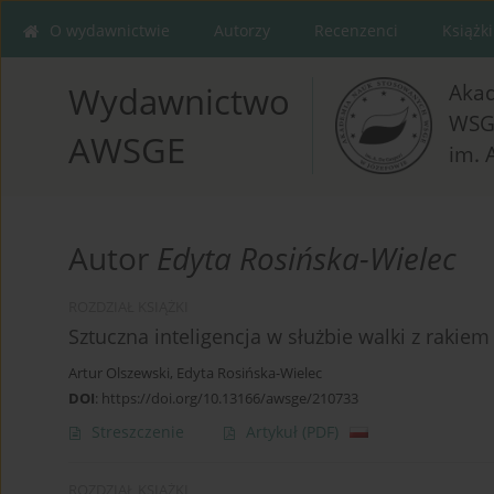
O wydawnictwie
Autorzy
Recenzenci
Książki
Aka
Wydawnictwo
WSG
AWSGE
im. 
Autor
Edyta Rosińska-Wielec
ROZDZIAŁ KSIĄŻKI
Sztuczna inteligencja w służbie walki z rakiem
Artur Olszewski
,
Edyta Rosińska-Wielec
DOI
:
https://doi.org/10.13166/awsge/210733
Streszczenie
Artykuł
(PDF)
ROZDZIAŁ KSIĄŻKI