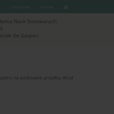
Czasopisma
Kontakt
demia Nauk Stosowanych
E
Alcide De Gasperi
 piersi na podstawie projektu Alcid