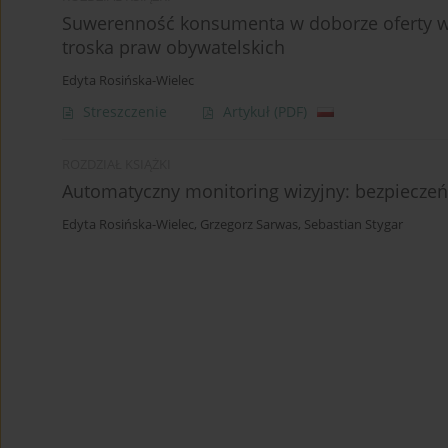
Suwerenność konsumenta w doborze oferty w s
troska praw obywatelskich
Edyta Rosińska-Wielec
Streszczenie
Artykuł
(PDF)
ROZDZIAŁ KSIĄŻKI
Automatyczny monitoring wizyjny: bezpieczeń
Edyta Rosińska-Wielec
,
Grzegorz Sarwas
,
Sebastian Stygar