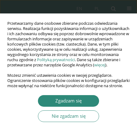
EN
PL
Przetwarzamy dane osobowe zbierane podczas odwiedzania
Wydawnictwo
serwisu. Realizacja funkcji pozyskiwania informacji o użytkownikach
i ich zachowaniu odbywa się poprzez dobrowolnie wprowadzone w
AWSGE
formularzach informacje oraz zapisywanie w urządzeniach
końcowych plików cookies (tzw. ciasteczka). Dane, w tym pliki
cookies, wykorzystywane są w celu realizacji usług, zapewnienia
Akademia Nauk Stosowanych
wygodnego korzystania ze strony oraz w celu monitorowania
WSGE
ruchu zgodnie z
Polityką prywatności
. Dane są także zbierane i
przetwarzane przez narzędzie Google Analytics (
więcej
).
im. Alcide De Gasperi
Możesz zmienić ustawienia cookies w swojej przeglądarce.
Ograniczenie stosowania plików cookies w konfiguracji przeglądarki
może wpłynąć na niektóre funkcjonalności dostępne na stronie.
Autor
Tomasz Wrzosek
Zgadzam się
ROZDZIAŁ KSIĄŻKI
Nie zgadzam się
Reformowanie edukacji w Polsce – ekonomizacja
dyskursu1
Tomasz Wrzosek