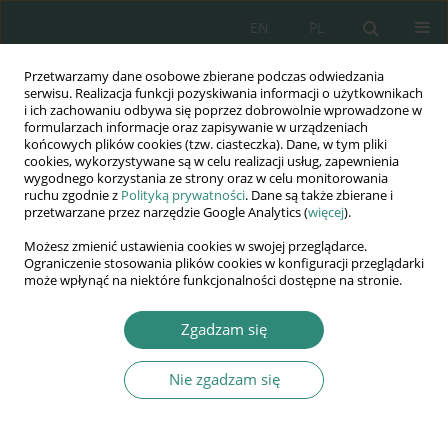
EN
PL
Przetwarzamy dane osobowe zbierane podczas odwiedzania
Wydawnictwo
serwisu. Realizacja funkcji pozyskiwania informacji o użytkownikach
i ich zachowaniu odbywa się poprzez dobrowolnie wprowadzone w
AWSGE
formularzach informacje oraz zapisywanie w urządzeniach
końcowych plików cookies (tzw. ciasteczka). Dane, w tym pliki
cookies, wykorzystywane są w celu realizacji usług, zapewnienia
Akademia Nauk Stosowanych
wygodnego korzystania ze strony oraz w celu monitorowania
WSGE
ruchu zgodnie z
Polityką prywatności
. Dane są także zbierane i
przetwarzane przez narzędzie Google Analytics (
więcej
).
im. Alcide De Gasperi
Możesz zmienić ustawienia cookies w swojej przeglądarce.
Ograniczenie stosowania plików cookies w konfiguracji przeglądarki
może wpłynąć na niektóre funkcjonalności dostępne na stronie.
Słowo kluczowe
CNS
Zgadzam się
Nie zgadzam się
ROZDZIAŁ KSIĄŻKI
Bakterie z rodzaju Staphylococcus – współczesne
zagrożenie dla zdrowia?