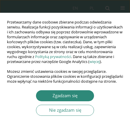
EN
PL
Przetwarzamy dane osobowe zbierane podczas odwiedzania
Wydawnictwo
serwisu. Realizacja funkcji pozyskiwania informacji o użytkownikach
i ich zachowaniu odbywa się poprzez dobrowolnie wprowadzone w
AWSGE
formularzach informacje oraz zapisywanie w urządzeniach
końcowych plików cookies (tzw. ciasteczka). Dane, w tym pliki
cookies, wykorzystywane są w celu realizacji usług, zapewnienia
Akademia Nauk Stosowanych
wygodnego korzystania ze strony oraz w celu monitorowania
WSGE
ruchu zgodnie z
Polityką prywatności
. Dane są także zbierane i
przetwarzane przez narzędzie Google Analytics (
więcej
).
im. Alcide De Gasperi
Możesz zmienić ustawienia cookies w swojej przeglądarce.
Ograniczenie stosowania plików cookies w konfiguracji przeglądarki
może wpłynąć na niektóre funkcjonalności dostępne na stronie.
Słowo kluczowe
Korupcja
Zgadzam się
Nie zgadzam się
KSIĄŻKA
Korupcja a bezpieczeństwo narodowe
Rzeczypospolitej Polskiej