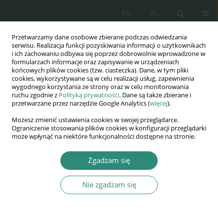
EN
PL
Przetwarzamy dane osobowe zbierane podczas odwiedzania
Wydawnictwo
serwisu. Realizacja funkcji pozyskiwania informacji o użytkownikach
i ich zachowaniu odbywa się poprzez dobrowolnie wprowadzone w
AWSGE
formularzach informacje oraz zapisywanie w urządzeniach
końcowych plików cookies (tzw. ciasteczka). Dane, w tym pliki
cookies, wykorzystywane są w celu realizacji usług, zapewnienia
Akademia Nauk Stosowanych
wygodnego korzystania ze strony oraz w celu monitorowania
WSGE
ruchu zgodnie z
Polityką prywatności
. Dane są także zbierane i
przetwarzane przez narzędzie Google Analytics (
więcej
).
im. Alcide De Gasperi
Możesz zmienić ustawienia cookies w swojej przeglądarce.
Ograniczenie stosowania plików cookies w konfiguracji przeglądarki
może wpłynąć na niektóre funkcjonalności dostępne na stronie.
Słowo kluczowe
bezpieczeństwo
Zgadzam się
kulturowe
Nie zgadzam się
KSIĄŻKA
Współczesne bezpieczeństwo