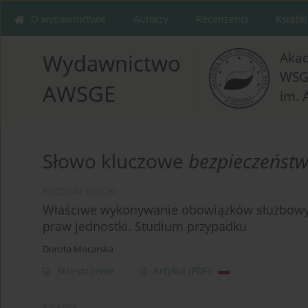
O wydawnictwie
Autorzy
Recenzenci
Książki
Aka
Wydawnictwo
WSG
AWSGE
im. 
Słowo kluczowe
bezpieczeństw
ROZDZIAŁ KSIĄŻKI
Właściwe wykonywanie obowiązków służbowych
praw jednostki. Studium przypadku
Dorota Mocarska
Streszczenie
Artykuł
(PDF)
KSIĄŻKA