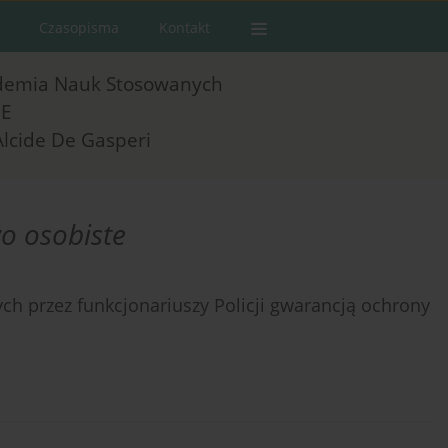
Czasopisma
Kontakt
demia Nauk Stosowanych
E
Alcide De Gasperi
o osobiste
 przez funkcjonariuszy Policji gwarancją ochrony