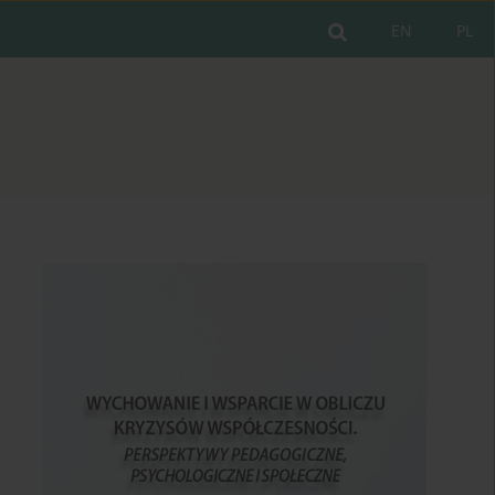
EN
PL