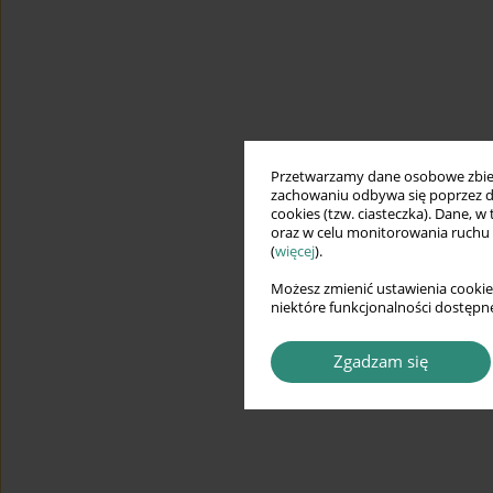
Przetwarzamy dane osobowe zbiera
zachowaniu odbywa się poprzez d
cookies (tzw. ciasteczka). Dane, w
oraz w celu monitorowania ruchu
(
więcej
).
Możesz zmienić ustawienia cookie
niektóre funkcjonalności dostępne
Zgadzam się