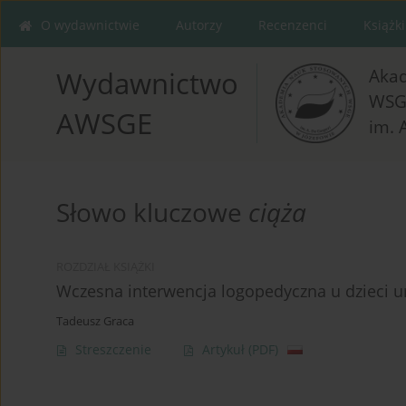
O wydawnictwie
Autorzy
Recenzenci
Książki
Aka
Wydawnictwo
WSG
AWSGE
im. 
Słowo kluczowe
ciąża
ROZDZIAŁ KSIĄŻKI
Wczesna interwencja logopedyczna u dzieci u
Tadeusz Graca
Streszczenie
Artykuł
(PDF)