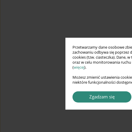
Przetwarzamy dane osobowe zbiera
zachowaniu odbywa się poprzez d
cookies (tzw. ciasteczka). Dane, w
oraz w celu monitorowania ruchu
(
więcej
).
Możesz zmienić ustawienia cookie
niektóre funkcjonalności dostępne
Zgadzam się