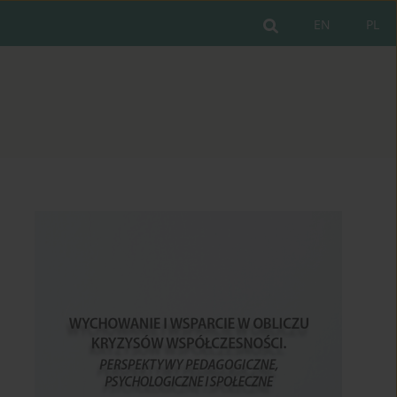
EN
PL