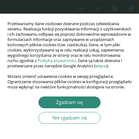
EN
PL
Przetwarzamy dane osobowe zbierane podczas odwiedzania
Wydawnictwo
serwisu. Realizacja funkcji pozyskiwania informacji o użytkownikach
i ich zachowaniu odbywa się poprzez dobrowolnie wprowadzone w
AWSGE
formularzach informacje oraz zapisywanie w urządzeniach
końcowych plików cookies (tzw. ciasteczka). Dane, w tym pliki
cookies, wykorzystywane są w celu realizacji usług, zapewnienia
Akademia Nauk Stosowanych
wygodnego korzystania ze strony oraz w celu monitorowania
WSGE
ruchu zgodnie z
Polityką prywatności
. Dane są także zbierane i
przetwarzane przez narzędzie Google Analytics (
więcej
).
im. Alcide De Gasperi
Możesz zmienić ustawienia cookies w swojej przeglądarce.
Ograniczenie stosowania plików cookies w konfiguracji przeglądarki
może wpłynąć na niektóre funkcjonalności dostępne na stronie.
Słowo kluczowe
cryptocurrency
Zgadzam się
Nie zgadzam się
ROZDZIAŁ KSIĄŻKI
Oddziaływanie kryptowalut na społeczne i
etyczne aspekty funkcjonowania organizacji