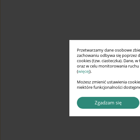
Przetwarzamy dane osobowe zbiera
zachowaniu odbywa się poprzez d
cookies (tzw. ciasteczka). Dane, w
oraz w celu monitorowania ruchu
(
więcej
).
Możesz zmienić ustawienia cookie
niektóre funkcjonalności dostępne
Zgadzam się