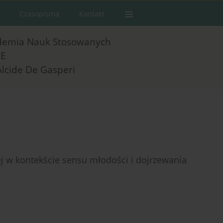
Czasopisma
Kontakt
demia Nauk Stosowanych
E
Alcide De Gasperi
ej w kontekście sensu młodości i dojrzewania