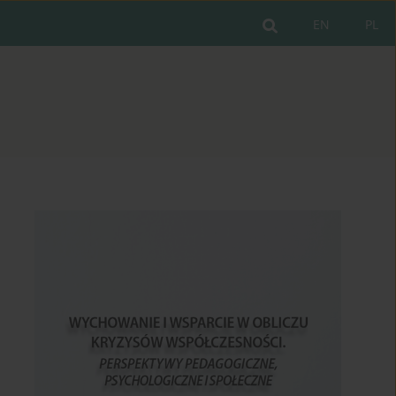
EN
PL