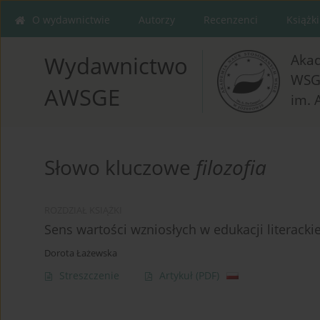
O wydawnictwie
Autorzy
Recenzenci
Książki
Aka
Wydawnictwo
WSG
AWSGE
im. 
Słowo kluczowe
filozofia
ROZDZIAŁ KSIĄŻKI
Sens wartości wzniosłych w edukacji literacki
Dorota Łażewska
Streszczenie
Artykuł
(PDF)