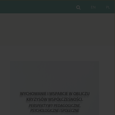
EN
PL