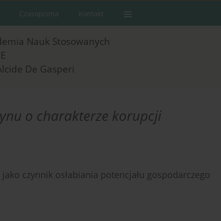
Czasopisma
Kontakt
demia Nauk Stosowanych
E
Alcide De Gasperi
zynu o charakterze korupcji
j jako czynnik osłabiania potencjału gospodarczego