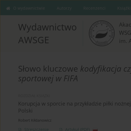
O wydawnictwie
Autorzy
Recenzenci
Książki
Aka
Wydawnictwo
WSG
AWSGE
im. 
Słowo kluczowe
kodyfikacja c
sportowej w FIFA
ROZDZIAŁ KSIĄŻKI
Korupcja w sporcie na przykładzie piłki nożne
Polski
Robert Kiłdanowicz
Streszczenie
Artykuł
(PDF)