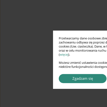
Przetwarzamy dane osobowe zbiera
zachowaniu odbywa się poprzez d
cookies (tzw. ciasteczka). Dane, w
oraz w celu monitorowania ruchu
(
więcej
).
Możesz zmienić ustawienia cookie
niektóre funkcjonalności dostępne
Zgadzam się