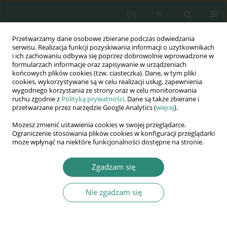
EN
PL
Przetwarzamy dane osobowe zbierane podczas odwiedzania
Wydawnictwo
serwisu. Realizacja funkcji pozyskiwania informacji o użytkownikach
i ich zachowaniu odbywa się poprzez dobrowolnie wprowadzone w
AWSGE
formularzach informacje oraz zapisywanie w urządzeniach
końcowych plików cookies (tzw. ciasteczka). Dane, w tym pliki
cookies, wykorzystywane są w celu realizacji usług, zapewnienia
Akademia Nauk Stosowanych
wygodnego korzystania ze strony oraz w celu monitorowania
WSGE
ruchu zgodnie z
Polityką prywatności
. Dane są także zbierane i
przetwarzane przez narzędzie Google Analytics (
więcej
).
im. Alcide De Gasperi
Możesz zmienić ustawienia cookies w swojej przeglądarce.
Ograniczenie stosowania plików cookies w konfiguracji przeglądarki
może wpłynąć na niektóre funkcjonalności dostępne na stronie.
Słowo kluczowe
konstytucyjne
Zgadzam się
prawa jednostki
Nie zgadzam się
ROZDZIAŁ KSIĄŻKI
Prawo podmiotowe jednostki do środowiska.