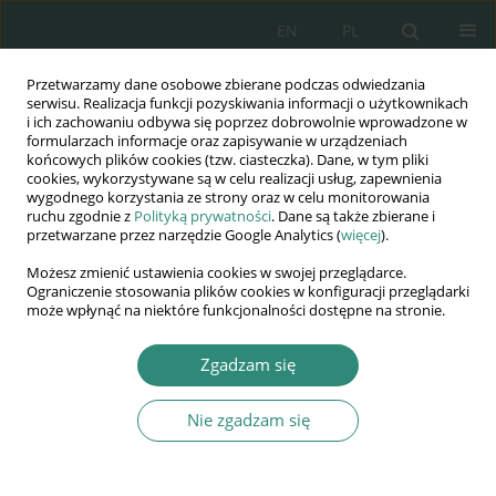
EN
PL
Przetwarzamy dane osobowe zbierane podczas odwiedzania
Wydawnictwo
serwisu. Realizacja funkcji pozyskiwania informacji o użytkownikach
i ich zachowaniu odbywa się poprzez dobrowolnie wprowadzone w
AWSGE
formularzach informacje oraz zapisywanie w urządzeniach
końcowych plików cookies (tzw. ciasteczka). Dane, w tym pliki
cookies, wykorzystywane są w celu realizacji usług, zapewnienia
Akademia Nauk Stosowanych
wygodnego korzystania ze strony oraz w celu monitorowania
WSGE
ruchu zgodnie z
Polityką prywatności
. Dane są także zbierane i
przetwarzane przez narzędzie Google Analytics (
więcej
).
im. Alcide De Gasperi
Możesz zmienić ustawienia cookies w swojej przeglądarce.
Ograniczenie stosowania plików cookies w konfiguracji przeglądarki
może wpłynąć na niektóre funkcjonalności dostępne na stronie.
Słowo kluczowe
korzyści
Zgadzam się
elastyczności pracy
Nie zgadzam się
ROZDZIAŁ KSIĄŻKI
Wpływ elastyczności pracy na wyniki firm