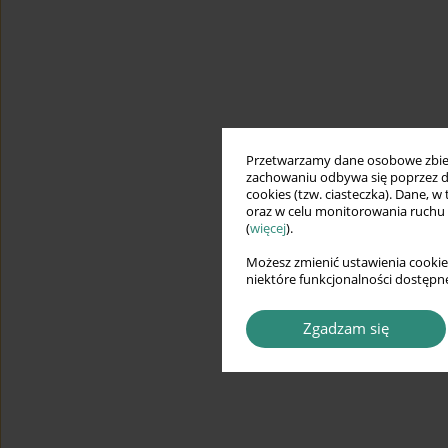
Przetwarzamy dane osobowe zbiera
zachowaniu odbywa się poprzez d
cookies (tzw. ciasteczka). Dane, w
oraz w celu monitorowania ruchu
(
więcej
).
Możesz zmienić ustawienia cookie
niektóre funkcjonalności dostępne
Zgadzam się