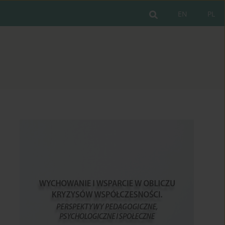
EN
PL