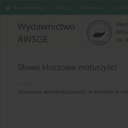
O wydawnictwie
Autorzy
Recenzenci
Książki
Aka
Wydawnictwo
WSG
AWSGE
im. 
Słowo kluczowe
maturzyści
KSIĄŻKA
Wyzwania wielokulturowości w kontekście mig