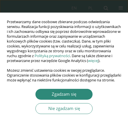
EN
PL
Przetwarzamy dane osobowe zbierane podczas odwiedzania
Wydawnictwo
serwisu. Realizacja funkcji pozyskiwania informacji o użytkownikach
i ich zachowaniu odbywa się poprzez dobrowolnie wprowadzone w
AWSGE
formularzach informacje oraz zapisywanie w urządzeniach
końcowych plików cookies (tzw. ciasteczka). Dane, w tym pliki
cookies, wykorzystywane są w celu realizacji usług, zapewnienia
Akademia Nauk Stosowanych
wygodnego korzystania ze strony oraz w celu monitorowania
WSGE
ruchu zgodnie z
Polityką prywatności
. Dane są także zbierane i
przetwarzane przez narzędzie Google Analytics (
więcej
).
im. Alcide De Gasperi
Możesz zmienić ustawienia cookies w swojej przeglądarce.
Ograniczenie stosowania plików cookies w konfiguracji przeglądarki
może wpłynąć na niektóre funkcjonalności dostępne na stronie.
Słowo kluczowe
pojęcie i rodzaje
Zgadzam się
rzeczy
Nie zgadzam się
KSIĄŻKA
Podstawy prawa cywilnego dla