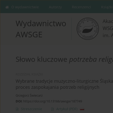
O wydawnictwie
Autorzy
Recenzenci
Książki
Aka
Wydawnictwo
WSG
AWSGE
im. 
Słowo kluczowe
potrzeba relig
ROZDZIAŁ KSIĄŻKI
Wybrane tradycje muzyczno-liturgiczne Śląska 
proces zaspokajania potrzeb religijnych
Grzegorz Świecarz
DOI
:
https://doi.org/10.13166/awsge/187749
Streszczenie
Artykuł
(PDF)