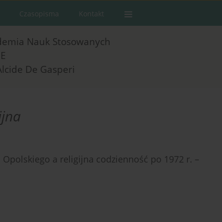
Czasopisma
Kontakt
demia Nauk Stosowanych
E
Alcide De Gasperi
ijna
Opolskiego a religijna codzienność po 1972 r. –