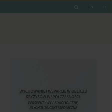
EN
PL