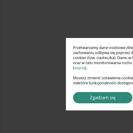
Przetwarzamy dane osobowe zbiera
zachowaniu odbywa się poprzez d
cookies (tzw. ciasteczka). Dane, w
oraz w celu monitorowania ruchu
(
więcej
).
Możesz zmienić ustawienia cookie
niektóre funkcjonalności dostępne
Zgadzam się