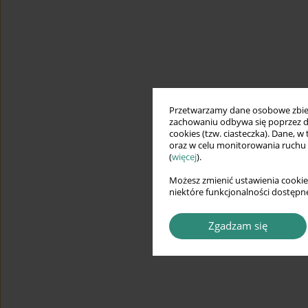
Przetwarzamy dane osobowe zbiera
zachowaniu odbywa się poprzez d
cookies (tzw. ciasteczka). Dane, w
oraz w celu monitorowania ruchu
(
więcej
).
Możesz zmienić ustawienia cookie
niektóre funkcjonalności dostępne
Zgadzam się