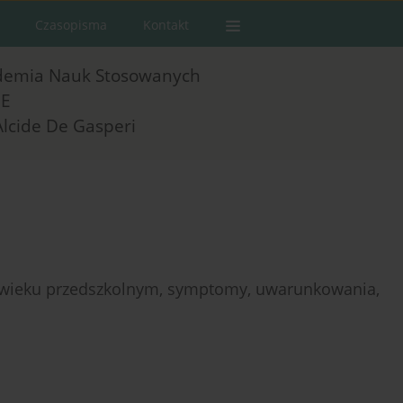
Czasopisma
Kontakt
demia Nauk Stosowanych
E
Alcide De Gasperi
 w wieku przedszkolnym, symptomy, uwarunkowania,