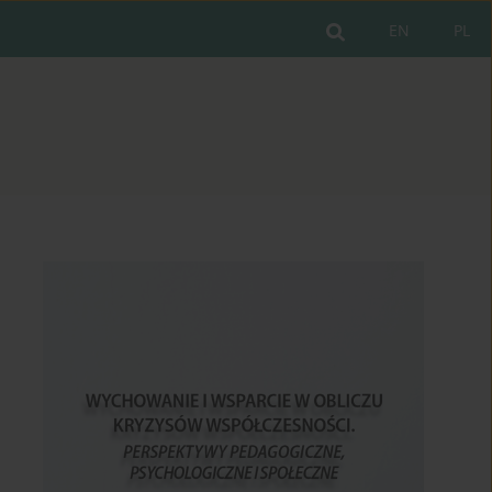
EN
PL