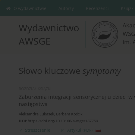
O wydawnictwie
Autorzy
Recenzenci
Książki
Aka
Wydawnictwo
WSG
AWSGE
im. 
Słowo kluczowe
symptomy
ROZDZIAŁ KSIĄŻKI
Zaburzenia integracji sensorycznej u dzieci
następstwa
Aleksandra Lukasek
,
Barbara Kościk
DOI
:
https://doi.org/10.13166/awsge/187759
Streszczenie
Artykuł
(PDF)