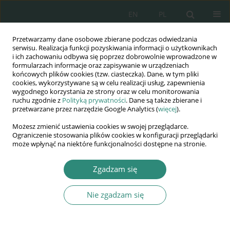
EN
PL
Przetwarzamy dane osobowe zbierane podczas odwiedzania
Wydawnictwo
serwisu. Realizacja funkcji pozyskiwania informacji o użytkownikach
i ich zachowaniu odbywa się poprzez dobrowolnie wprowadzone w
AWSGE
formularzach informacje oraz zapisywanie w urządzeniach
końcowych plików cookies (tzw. ciasteczka). Dane, w tym pliki
cookies, wykorzystywane są w celu realizacji usług, zapewnienia
Akademia Nauk Stosowanych
wygodnego korzystania ze strony oraz w celu monitorowania
WSGE
ruchu zgodnie z
Polityką prywatności
. Dane są także zbierane i
przetwarzane przez narzędzie Google Analytics (
więcej
).
im. Alcide De Gasperi
Możesz zmienić ustawienia cookies w swojej przeglądarce.
Ograniczenie stosowania plików cookies w konfiguracji przeglądarki
może wpłynąć na niektóre funkcjonalności dostępne na stronie.
Słowo kluczowe
technologie
Zgadzam się
bezpieczeństwa
Nie zgadzam się
ROZDZIAŁ KSIĄŻKI
Bezpieczeństwo w wybranych dziedzinach