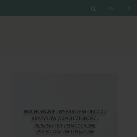
EN
PL