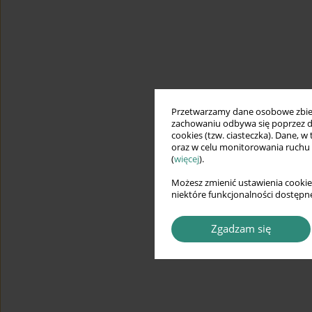
Przetwarzamy dane osobowe zbiera
zachowaniu odbywa się poprzez d
cookies (tzw. ciasteczka). Dane, w
oraz w celu monitorowania ruchu
(
więcej
).
Możesz zmienić ustawienia cookie
niektóre funkcjonalności dostępne
Zgadzam się