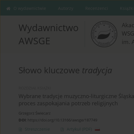
O wydawnictwie
Autorzy
Recenzenci
Książki
Aka
Wydawnictwo
WSG
AWSGE
im. 
Słowo kluczowe
tradycja
ROZDZIAŁ KSIĄŻKI
Wybrane tradycje muzyczno-liturgiczne Śląska 
proces zaspokajania potrzeb religijnych
Grzegorz Świecarz
DOI
:
https://doi.org/10.13166/awsge/187749
Streszczenie
Artykuł
(PDF)