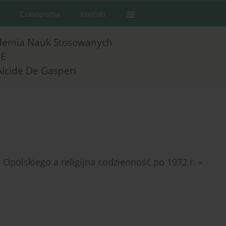
Czasopisma
Kontakt
demia Nauk Stosowanych
E
Alcide De Gasperi
Opolskiego a religijna codzienność po 1972 r. –