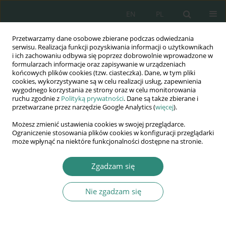
EN
PL
Przetwarzamy dane osobowe zbierane podczas odwiedzania
Wydawnictwo
serwisu. Realizacja funkcji pozyskiwania informacji o użytkownikach
i ich zachowaniu odbywa się poprzez dobrowolnie wprowadzone w
AWSGE
formularzach informacje oraz zapisywanie w urządzeniach
końcowych plików cookies (tzw. ciasteczka). Dane, w tym pliki
cookies, wykorzystywane są w celu realizacji usług, zapewnienia
Akademia Nauk Stosowanych
wygodnego korzystania ze strony oraz w celu monitorowania
WSGE
ruchu zgodnie z
Polityką prywatności
. Dane są także zbierane i
przetwarzane przez narzędzie Google Analytics (
więcej
).
im. Alcide De Gasperi
Możesz zmienić ustawienia cookies w swojej przeglądarce.
Ograniczenie stosowania plików cookies w konfiguracji przeglądarki
może wpłynąć na niektóre funkcjonalności dostępne na stronie.
Słowo kluczowe
warszawski
Zgadzam się
obszar metropolitalny
Nie zgadzam się
KSIĄŻKA
Partycypacja społeczna w ramach