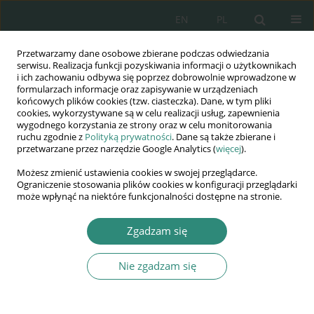
EN
PL
Przetwarzamy dane osobowe zbierane podczas odwiedzania
Wydawnictwo
serwisu. Realizacja funkcji pozyskiwania informacji o użytkownikach
i ich zachowaniu odbywa się poprzez dobrowolnie wprowadzone w
AWSGE
formularzach informacje oraz zapisywanie w urządzeniach
końcowych plików cookies (tzw. ciasteczka). Dane, w tym pliki
cookies, wykorzystywane są w celu realizacji usług, zapewnienia
Akademia Nauk Stosowanych
wygodnego korzystania ze strony oraz w celu monitorowania
WSGE
ruchu zgodnie z
Polityką prywatności
. Dane są także zbierane i
przetwarzane przez narzędzie Google Analytics (
więcej
).
im. Alcide De Gasperi
Możesz zmienić ustawienia cookies w swojej przeglądarce.
Ograniczenie stosowania plików cookies w konfiguracji przeglądarki
może wpłynąć na niektóre funkcjonalności dostępne na stronie.
Autor
Dariusz Drążkiewicz
Zgadzam się
Nie zgadzam się
ROZDZIAŁ KSIĄŻKI
Odnawialne źródła energii jako element wzrostu
bezpieczeństwa energetycznego Polski