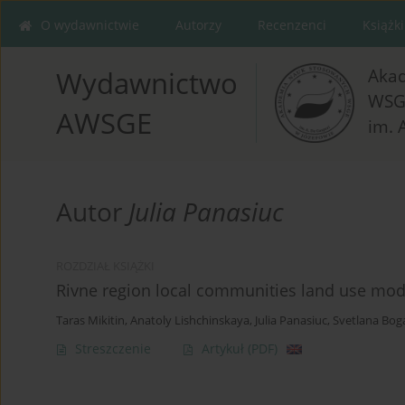
O wydawnictwie
Autorzy
Recenzenci
Książki
Aka
Wydawnictwo
WSG
AWSGE
im. 
Autor
Julia Panasiuc
ROZDZIAŁ KSIĄŻKI
Rivne region local communities land use mod
Taras Mikitin
,
Anatoly Lishchinskaya
,
Julia Panasiuc
,
Svetlana Bog
Streszczenie
Artykuł
(PDF)