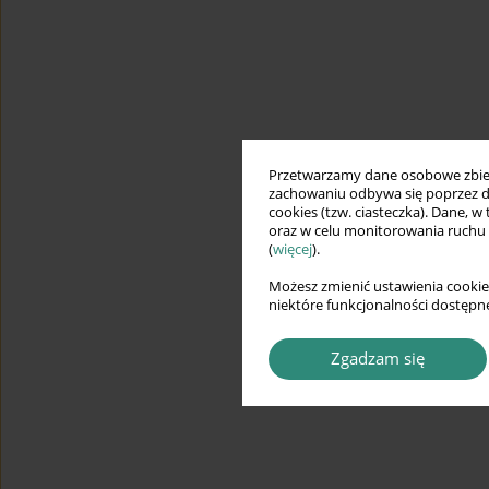
Przetwarzamy dane osobowe zbiera
zachowaniu odbywa się poprzez d
cookies (tzw. ciasteczka). Dane, w
oraz w celu monitorowania ruchu
(
więcej
).
Możesz zmienić ustawienia cookie
niektóre funkcjonalności dostępne
Zgadzam się