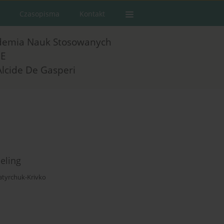
Czasopisma
Kontakt
demia Nauk Stosowanych
E
Alcide De Gasperi
eling
atyrchuk-Krivko