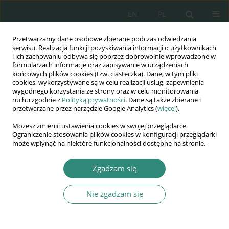
EN
PL
Przetwarzamy dane osobowe zbierane podczas odwiedzania
Wydawnictwo
serwisu. Realizacja funkcji pozyskiwania informacji o użytkownikach
i ich zachowaniu odbywa się poprzez dobrowolnie wprowadzone w
AWSGE
formularzach informacje oraz zapisywanie w urządzeniach
końcowych plików cookies (tzw. ciasteczka). Dane, w tym pliki
cookies, wykorzystywane są w celu realizacji usług, zapewnienia
Akademia Nauk Stosowanych
wygodnego korzystania ze strony oraz w celu monitorowania
WSGE
ruchu zgodnie z
Polityką prywatności
. Dane są także zbierane i
przetwarzane przez narzędzie Google Analytics (
więcej
).
im. Alcide De Gasperi
Możesz zmienić ustawienia cookies w swojej przeglądarce.
Ograniczenie stosowania plików cookies w konfiguracji przeglądarki
może wpłynąć na niektóre funkcjonalności dostępne na stronie.
Autor
Małgorzata Ciuka-Witrylak
Zgadzam się
Nie zgadzam się
ROZDZIAŁ KSIĄŻKI
Koncepcja systemu ewakuacji i ratowania
poszkodowanych EvaCopNet podczas klęsk