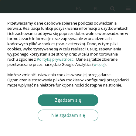
EN
PL
Przetwarzamy dane osobowe zbierane podczas odwiedzania
Wydawnictwo
serwisu. Realizacja funkcji pozyskiwania informacji o użytkownikach
i ich zachowaniu odbywa się poprzez dobrowolnie wprowadzone w
AWSGE
formularzach informacje oraz zapisywanie w urządzeniach
końcowych plików cookies (tzw. ciasteczka). Dane, w tym pliki
cookies, wykorzystywane są w celu realizacji usług, zapewnienia
Akademia Nauk Stosowanych
wygodnego korzystania ze strony oraz w celu monitorowania
WSGE
ruchu zgodnie z
Polityką prywatności
. Dane są także zbierane i
przetwarzane przez narzędzie Google Analytics (
więcej
).
im. Alcide De Gasperi
Możesz zmienić ustawienia cookies w swojej przeglądarce.
Ograniczenie stosowania plików cookies w konfiguracji przeglądarki
może wpłynąć na niektóre funkcjonalności dostępne na stronie.
Autor
Aleksander Olejnik
Zgadzam się
ROZDZIAŁ KSIĄŻKI
Nie zgadzam się
Wybrane problemy prototypowania
bezzałogowego statku powietrznego klasy mini
Aleksander Olejnik
,
Edward Kołodziński
,
Robert Rogólski
,
Łukasz