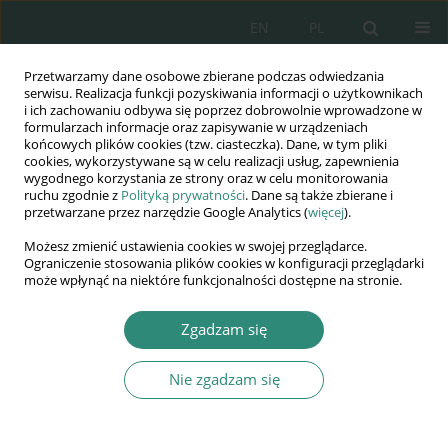
EN
PL
Przetwarzamy dane osobowe zbierane podczas odwiedzania
Wydawnictwo
serwisu. Realizacja funkcji pozyskiwania informacji o użytkownikach
i ich zachowaniu odbywa się poprzez dobrowolnie wprowadzone w
AWSGE
formularzach informacje oraz zapisywanie w urządzeniach
końcowych plików cookies (tzw. ciasteczka). Dane, w tym pliki
cookies, wykorzystywane są w celu realizacji usług, zapewnienia
Akademia Nauk Stosowanych
wygodnego korzystania ze strony oraz w celu monitorowania
WSGE
ruchu zgodnie z
Polityką prywatności
. Dane są także zbierane i
przetwarzane przez narzędzie Google Analytics (
więcej
).
im. Alcide De Gasperi
Możesz zmienić ustawienia cookies w swojej przeglądarce.
Ograniczenie stosowania plików cookies w konfiguracji przeglądarki
może wpłynąć na niektóre funkcjonalności dostępne na stronie.
Słowo kluczowe
łowiectwo
Zgadzam się
Nie zgadzam się
ROZDZIAŁ KSIĄŻKI
Nowoczesne technologie informacyjne w służbie
polskiemu łowiectwu