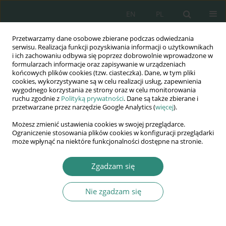
EN
PL
Przetwarzamy dane osobowe zbierane podczas odwiedzania
Wydawnictwo
serwisu. Realizacja funkcji pozyskiwania informacji o użytkownikach
i ich zachowaniu odbywa się poprzez dobrowolnie wprowadzone w
AWSGE
formularzach informacje oraz zapisywanie w urządzeniach
końcowych plików cookies (tzw. ciasteczka). Dane, w tym pliki
cookies, wykorzystywane są w celu realizacji usług, zapewnienia
Akademia Nauk Stosowanych
wygodnego korzystania ze strony oraz w celu monitorowania
WSGE
ruchu zgodnie z
Polityką prywatności
. Dane są także zbierane i
przetwarzane przez narzędzie Google Analytics (
więcej
).
im. Alcide De Gasperi
Możesz zmienić ustawienia cookies w swojej przeglądarce.
Ograniczenie stosowania plików cookies w konfiguracji przeglądarki
może wpłynąć na niektóre funkcjonalności dostępne na stronie.
Słowo kluczowe
CPS
Zgadzam się
Nie zgadzam się
ROZDZIAŁ KSIĄŻKI
Bakterie z rodzaju Staphylococcus – współczesne
zagrożenie dla zdrowia?