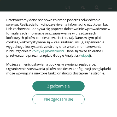
EN
PL
Przetwarzamy dane osobowe zbierane podczas odwiedzania
Wydawnictwo
serwisu. Realizacja funkcji pozyskiwania informacji o użytkownikach
i ich zachowaniu odbywa się poprzez dobrowolnie wprowadzone w
AWSGE
formularzach informacje oraz zapisywanie w urządzeniach
końcowych plików cookies (tzw. ciasteczka). Dane, w tym pliki
cookies, wykorzystywane są w celu realizacji usług, zapewnienia
Akademia Nauk Stosowanych
wygodnego korzystania ze strony oraz w celu monitorowania
WSGE
ruchu zgodnie z
Polityką prywatności
. Dane są także zbierane i
przetwarzane przez narzędzie Google Analytics (
więcej
).
im. Alcide De Gasperi
Możesz zmienić ustawienia cookies w swojej przeglądarce.
Ograniczenie stosowania plików cookies w konfiguracji przeglądarki
może wpłynąć na niektóre funkcjonalności dostępne na stronie.
Słowo kluczowe
Nauczyciel
Zgadzam się
informatyki
Nie zgadzam się
ROZDZIAŁ KSIĄŻKI
IDENTYFIKACJA ZAWODOWA NAUCZYCIELI