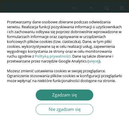
EN
PL
Przetwarzamy dane osobowe zbierane podczas odwiedzania
Wydawnictwo
serwisu. Realizacja funkcji pozyskiwania informacji o użytkownikach
i ich zachowaniu odbywa się poprzez dobrowolnie wprowadzone w
AWSGE
formularzach informacje oraz zapisywanie w urządzeniach
końcowych plików cookies (tzw. ciasteczka). Dane, w tym pliki
cookies, wykorzystywane są w celu realizacji usług, zapewnienia
Akademia Nauk Stosowanych
wygodnego korzystania ze strony oraz w celu monitorowania
WSGE
ruchu zgodnie z
Polityką prywatności
. Dane są także zbierane i
przetwarzane przez narzędzie Google Analytics (
więcej
).
im. Alcide De Gasperi
Możesz zmienić ustawienia cookies w swojej przeglądarce.
Ograniczenie stosowania plików cookies w konfiguracji przeglądarki
może wpłynąć na niektóre funkcjonalności dostępne na stronie.
Słowo kluczowe
bezpieczeństwo
Zgadzam się
globalne
Nie zgadzam się
ROZDZIAŁ KSIĄŻKI
Rodzimy terroryzm jako zjawisko zagrażające