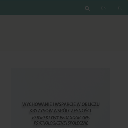
EN
PL