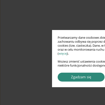
Przetwarzamy dane osobowe zbiera
zachowaniu odbywa się poprzez d
cookies (tzw. ciasteczka). Dane, w
oraz w celu monitorowania ruchu
(
więcej
).
Możesz zmienić ustawienia cookie
niektóre funkcjonalności dostępne
Zgadzam się