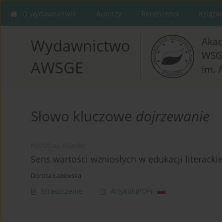
O wydawnictwie
Autorzy
Recenzenci
Książki
Aka
Wydawnictwo
WSG
AWSGE
im. 
Słowo kluczowe
dojrzewanie
ROZDZIAŁ KSIĄŻKI
Sens wartości wzniosłych w edukacji literacki
Dorota Łażewska
Streszczenie
Artykuł
(PDF)