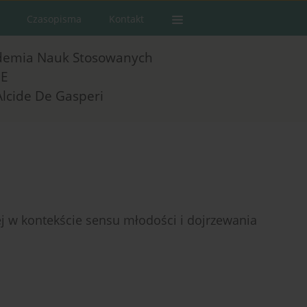
Czasopisma
Kontakt
demia Nauk Stosowanych
E
Alcide De Gasperi
ej w kontekście sensu młodości i dojrzewania