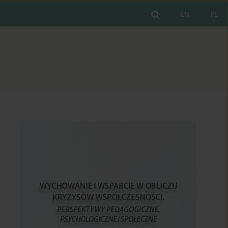
EN
PL