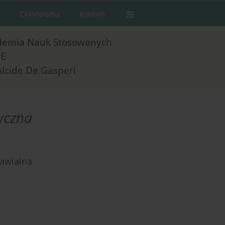
Czasopisma
Kontakt
demia Nauk Stosowanych
E
Alcide De Gasperi
ryczna
nawialna