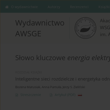
O wydawnictwie
Autorzy
Recenzenci
Książki
Aka
Wydawnictwo
WSG
AWSGE
im. 
Słowo kluczowe
energia elekt
ROZDZIAŁ KSIĄŻKI
Inteligentne sieci rozdzielcze i energetyka od
Bożena Matusiak
,
Anna Pamuła
,
Jerzy S. Zieliński
Streszczenie
Artykuł
(PDF)