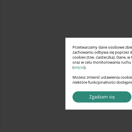
Przetwarzamy dane osobowe zbiera
zachowaniu odbywa się poprzez d
cookies (tzw. ciasteczka). Dane, w
oraz w celu monitorowania ruchu
(
więcej
).
Możesz zmienić ustawienia cookie
niektóre funkcjonalności dostępne
Zgadzam się