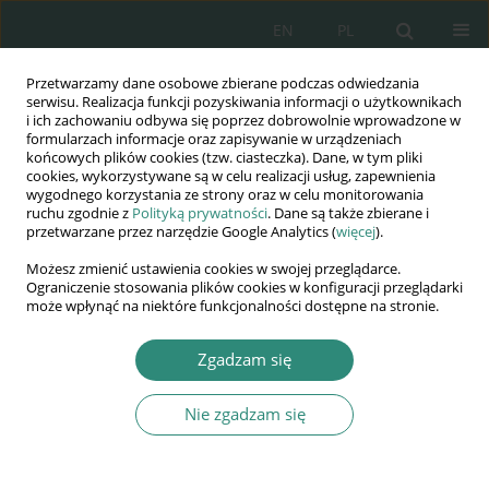
EN
PL
Przetwarzamy dane osobowe zbierane podczas odwiedzania
Wydawnictwo
serwisu. Realizacja funkcji pozyskiwania informacji o użytkownikach
i ich zachowaniu odbywa się poprzez dobrowolnie wprowadzone w
AWSGE
formularzach informacje oraz zapisywanie w urządzeniach
końcowych plików cookies (tzw. ciasteczka). Dane, w tym pliki
cookies, wykorzystywane są w celu realizacji usług, zapewnienia
Akademia Nauk Stosowanych
wygodnego korzystania ze strony oraz w celu monitorowania
WSGE
ruchu zgodnie z
Polityką prywatności
. Dane są także zbierane i
przetwarzane przez narzędzie Google Analytics (
więcej
).
im. Alcide De Gasperi
Możesz zmienić ustawienia cookies w swojej przeglądarce.
Ograniczenie stosowania plików cookies w konfiguracji przeglądarki
może wpłynąć na niektóre funkcjonalności dostępne na stronie.
Słowo kluczowe
identyfikacja
Zgadzam się
zawodowa
Nie zgadzam się
ROZDZIAŁ KSIĄŻKI
IDENTYFIKACJA ZAWODOWA NAUCZYCIELI