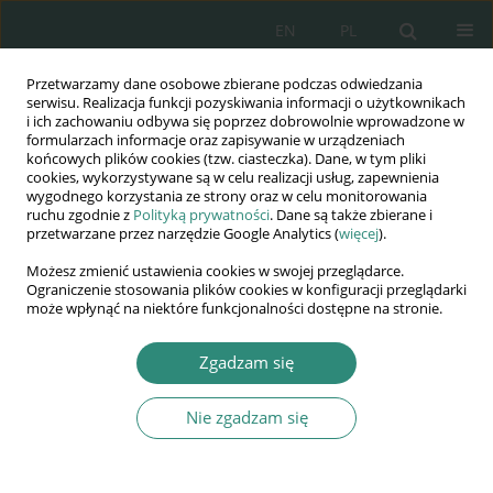
EN
PL
Przetwarzamy dane osobowe zbierane podczas odwiedzania
Wydawnictwo
serwisu. Realizacja funkcji pozyskiwania informacji o użytkownikach
i ich zachowaniu odbywa się poprzez dobrowolnie wprowadzone w
AWSGE
formularzach informacje oraz zapisywanie w urządzeniach
końcowych plików cookies (tzw. ciasteczka). Dane, w tym pliki
cookies, wykorzystywane są w celu realizacji usług, zapewnienia
Akademia Nauk Stosowanych
wygodnego korzystania ze strony oraz w celu monitorowania
WSGE
ruchu zgodnie z
Polityką prywatności
. Dane są także zbierane i
przetwarzane przez narzędzie Google Analytics (
więcej
).
im. Alcide De Gasperi
Możesz zmienić ustawienia cookies w swojej przeglądarce.
Ograniczenie stosowania plików cookies w konfiguracji przeglądarki
może wpłynąć na niektóre funkcjonalności dostępne na stronie.
Słowo kluczowe
komunikacja
Zgadzam się
ROZDZIAŁ KSIĄŻKI
Nie zgadzam się
Etos powszechnej solidarności – wołanie o
odpowiedzialność współczesnego człowieka
Stanisław Leszek Stadniczeńko