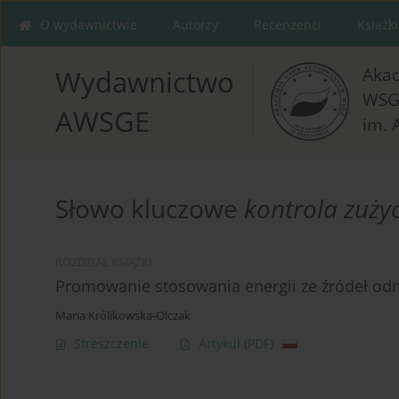
O wydawnictwie
Autorzy
Recenzenci
Książki
Aka
Wydawnictwo
WSG
AWSGE
im. 
Słowo kluczowe
kontrola zużyc
ROZDZIAŁ KSIĄŻKI
Promowanie stosowania energii ze źródeł odn
Maria Królikowska-Olczak
Streszczenie
Artykuł
(PDF)