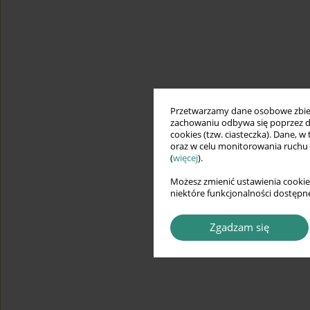
Przetwarzamy dane osobowe zbiera
zachowaniu odbywa się poprzez d
cookies (tzw. ciasteczka). Dane, w
oraz w celu monitorowania ruchu
(
więcej
).
Możesz zmienić ustawienia cookie
niektóre funkcjonalności dostępne
Zgadzam się