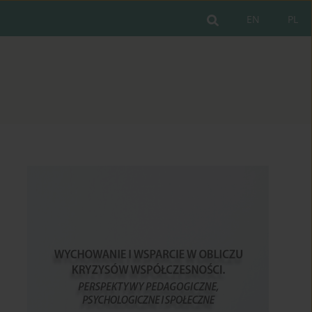
EN
PL