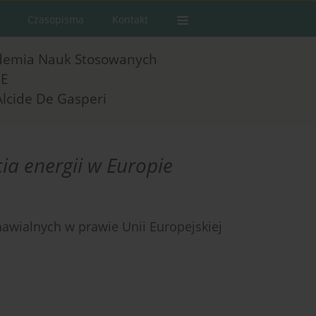
Czasopisma
Kontakt
demia Nauk Stosowanych
E
Alcide De Gasperi
ia energii w Europie
awialnych w prawie Unii Europejskiej