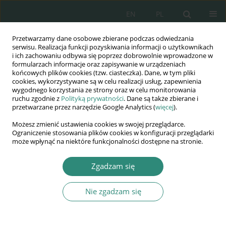
EN
PL
Przetwarzamy dane osobowe zbierane podczas odwiedzania
Wydawnictwo
serwisu. Realizacja funkcji pozyskiwania informacji o użytkownikach
i ich zachowaniu odbywa się poprzez dobrowolnie wprowadzone w
AWSGE
formularzach informacje oraz zapisywanie w urządzeniach
końcowych plików cookies (tzw. ciasteczka). Dane, w tym pliki
cookies, wykorzystywane są w celu realizacji usług, zapewnienia
Akademia Nauk Stosowanych
wygodnego korzystania ze strony oraz w celu monitorowania
WSGE
ruchu zgodnie z
Polityką prywatności
. Dane są także zbierane i
przetwarzane przez narzędzie Google Analytics (
więcej
).
im. Alcide De Gasperi
Możesz zmienić ustawienia cookies w swojej przeglądarce.
Ograniczenie stosowania plików cookies w konfiguracji przeglądarki
może wpłynąć na niektóre funkcjonalności dostępne na stronie.
Słowo kluczowe
metody opisu
Zgadzam się
dynamiki zjawisk
Nie zgadzam się
KSIĄŻKA
Statystyka… nie taki diabeł straszny
wyd. II