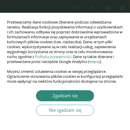
EN
PL
Przetwarzamy dane osobowe zbierane podczas odwiedzania
Wydawnictwo
serwisu. Realizacja funkcji pozyskiwania informacji o użytkownikach
i ich zachowaniu odbywa się poprzez dobrowolnie wprowadzone w
AWSGE
formularzach informacje oraz zapisywanie w urządzeniach
końcowych plików cookies (tzw. ciasteczka). Dane, w tym pliki
cookies, wykorzystywane są w celu realizacji usług, zapewnienia
Akademia Nauk Stosowanych
wygodnego korzystania ze strony oraz w celu monitorowania
WSGE
ruchu zgodnie z
Polityką prywatności
. Dane są także zbierane i
przetwarzane przez narzędzie Google Analytics (
więcej
).
im. Alcide De Gasperi
Możesz zmienić ustawienia cookies w swojej przeglądarce.
Ograniczenie stosowania plików cookies w konfiguracji przeglądarki
może wpłynąć na niektóre funkcjonalności dostępne na stronie.
Słowo kluczowe
metody opisu
Zgadzam się
struktury zjawisk
Nie zgadzam się
KSIĄŻKA
Statystyka… nie taki diabeł straszny
wyd. II