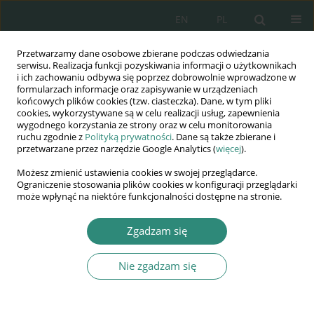
EN
PL
Przetwarzamy dane osobowe zbierane podczas odwiedzania
Wydawnictwo
serwisu. Realizacja funkcji pozyskiwania informacji o użytkownikach
i ich zachowaniu odbywa się poprzez dobrowolnie wprowadzone w
AWSGE
formularzach informacje oraz zapisywanie w urządzeniach
końcowych plików cookies (tzw. ciasteczka). Dane, w tym pliki
cookies, wykorzystywane są w celu realizacji usług, zapewnienia
Akademia Nauk Stosowanych
wygodnego korzystania ze strony oraz w celu monitorowania
WSGE
ruchu zgodnie z
Polityką prywatności
. Dane są także zbierane i
przetwarzane przez narzędzie Google Analytics (
więcej
).
im. Alcide De Gasperi
Możesz zmienić ustawienia cookies w swojej przeglądarce.
Ograniczenie stosowania plików cookies w konfiguracji przeglądarki
może wpłynąć na niektóre funkcjonalności dostępne na stronie.
Słowo kluczowe
Zgadzam się
neoinstytucjonalizm
Nie zgadzam się
ROZDZIAŁ KSIĄŻKI
Izomorfizm: imitacja jako źródło zmiany