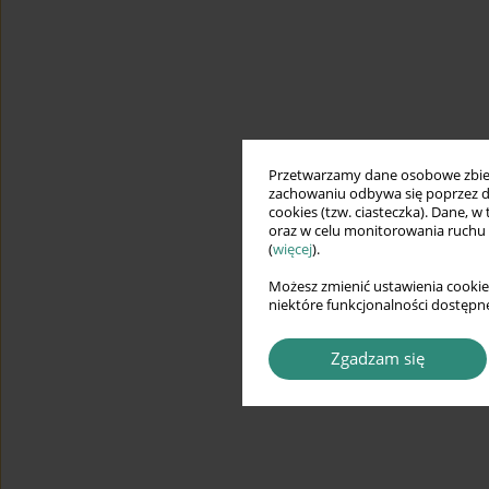
Przetwarzamy dane osobowe zbiera
zachowaniu odbywa się poprzez d
cookies (tzw. ciasteczka). Dane, w
oraz w celu monitorowania ruchu
(
więcej
).
Możesz zmienić ustawienia cookie
niektóre funkcjonalności dostępne
Zgadzam się