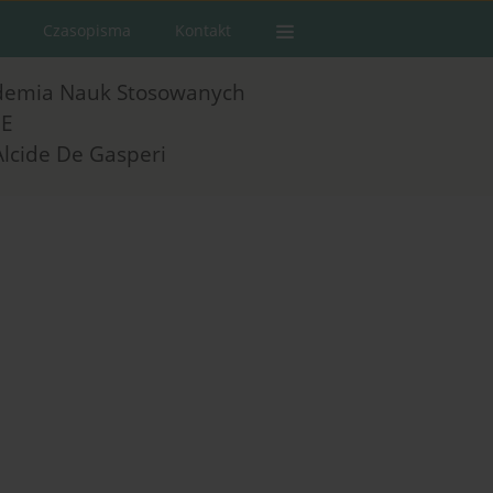
Czasopisma
Kontakt
demia Nauk Stosowanych
E
Alcide De Gasperi