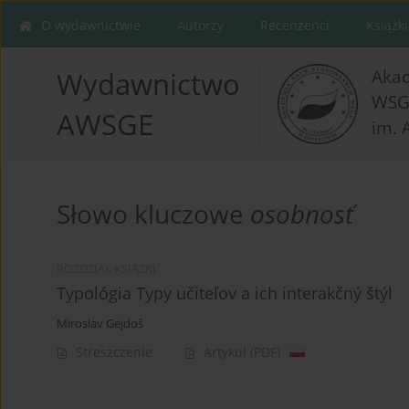
O wydawnictwie
Autorzy
Recenzenci
Książki
Aka
Wydawnictwo
WSG
AWSGE
im. 
Słowo kluczowe
osobnosť
ROZDZIAŁ KSIĄŻKI
Typológia Typy učiteľov a ich interakčný štýl
Miroslav Gejdoš
Streszczenie
Artykuł
(PDF)