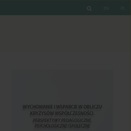
EN
PL