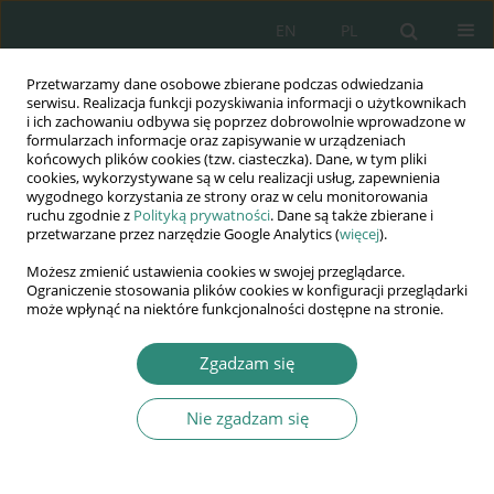
EN
PL
Przetwarzamy dane osobowe zbierane podczas odwiedzania
Wydawnictwo
serwisu. Realizacja funkcji pozyskiwania informacji o użytkownikach
i ich zachowaniu odbywa się poprzez dobrowolnie wprowadzone w
AWSGE
formularzach informacje oraz zapisywanie w urządzeniach
końcowych plików cookies (tzw. ciasteczka). Dane, w tym pliki
cookies, wykorzystywane są w celu realizacji usług, zapewnienia
Akademia Nauk Stosowanych
wygodnego korzystania ze strony oraz w celu monitorowania
WSGE
ruchu zgodnie z
Polityką prywatności
. Dane są także zbierane i
przetwarzane przez narzędzie Google Analytics (
więcej
).
im. Alcide De Gasperi
Możesz zmienić ustawienia cookies w swojej przeglądarce.
Ograniczenie stosowania plików cookies w konfiguracji przeglądarki
może wpłynąć na niektóre funkcjonalności dostępne na stronie.
Słowo kluczowe
przestrzeń
Zgadzam się
architektoniczna
Nie zgadzam się
ROZDZIAŁ KSIĄŻKI
Trzylatek w przestrzeni przedszkola