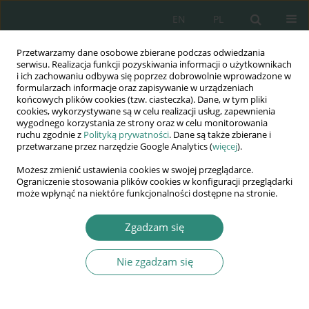
EN
PL
Przetwarzamy dane osobowe zbierane podczas odwiedzania
Wydawnictwo
serwisu. Realizacja funkcji pozyskiwania informacji o użytkownikach
i ich zachowaniu odbywa się poprzez dobrowolnie wprowadzone w
AWSGE
formularzach informacje oraz zapisywanie w urządzeniach
końcowych plików cookies (tzw. ciasteczka). Dane, w tym pliki
cookies, wykorzystywane są w celu realizacji usług, zapewnienia
Akademia Nauk Stosowanych
wygodnego korzystania ze strony oraz w celu monitorowania
WSGE
ruchu zgodnie z
Polityką prywatności
. Dane są także zbierane i
przetwarzane przez narzędzie Google Analytics (
więcej
).
im. Alcide De Gasperi
Możesz zmienić ustawienia cookies w swojej przeglądarce.
Ograniczenie stosowania plików cookies w konfiguracji przeglądarki
może wpłynąć na niektóre funkcjonalności dostępne na stronie.
Słowo kluczowe
przyrodnicze
Zgadzam się
prace plastyczne
Nie zgadzam się
ROZDZIAŁ KSIĄŻKI
Realizacja zajęć edukacyjnych w ramach