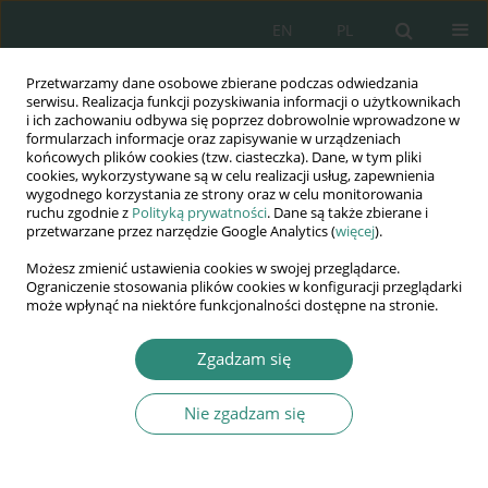
EN
PL
Przetwarzamy dane osobowe zbierane podczas odwiedzania
Wydawnictwo
serwisu. Realizacja funkcji pozyskiwania informacji o użytkownikach
i ich zachowaniu odbywa się poprzez dobrowolnie wprowadzone w
AWSGE
formularzach informacje oraz zapisywanie w urządzeniach
końcowych plików cookies (tzw. ciasteczka). Dane, w tym pliki
cookies, wykorzystywane są w celu realizacji usług, zapewnienia
Akademia Nauk Stosowanych
wygodnego korzystania ze strony oraz w celu monitorowania
WSGE
ruchu zgodnie z
Polityką prywatności
. Dane są także zbierane i
przetwarzane przez narzędzie Google Analytics (
więcej
).
im. Alcide De Gasperi
Możesz zmienić ustawienia cookies w swojej przeglądarce.
Ograniczenie stosowania plików cookies w konfiguracji przeglądarki
może wpłynąć na niektóre funkcjonalności dostępne na stronie.
Słowo kluczowe
wielowymiarowe
Zgadzam się
ryzyko
Nie zgadzam się
ROZDZIAŁ KSIĄŻKI
Wielowymiarowe ryzyko – mit czy rzeczywistość.